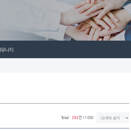
커뮤니티
한번에 보여질 게시물
Total :
292
건 (
1
/30)